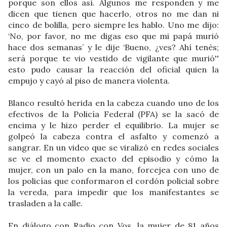
porque son ellos así. Algunos me responden y me
dicen que tienen que hacerlo, otros no me dan ni
cinco de bolilla, pero siempre les hablo. Uno me dijo:
‘No, por favor, no me digas eso que mi papá murió
hace dos semanas’ y le dije ‘Bueno, ¿ves? Ahí tenés;
será porque te vio vestido de vigilante que murió''
esto pudo causar la reacción del oficial quien la
empujo y cayó al piso de manera violenta.
Blanco resultó herida en la cabeza cuando uno de los
efectivos de la Policía Federal (PFA) se la sacó de
encima y le hizo perder el equilibrio. La mujer se
golpeó la cabeza contra el asfalto y comenzó a
sangrar. En un video que se viralizó en redes sociales
se ve el momento exacto del episodio y cómo la
mujer, con un palo en la mano, forcejea con uno de
los policías que conformaron el cordón policial sobre
la vereda, para impedir que los manifestantes se
trasladen a la calle.
En diálogo con Radio con Vos, la mujer de 81 años