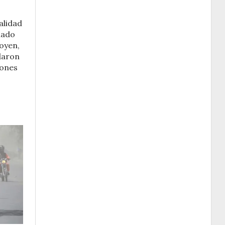
palidad
lado
goyen,
daron
iones