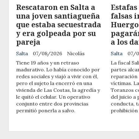
Rescataron en Salta a
​Estafa
una joven santiagueña
falsas 
que estaba secuestrada
Huergo
y era golpeada por su
pagarán
pareja
a los d
Salta
07/08/2026
Nicolás
Salta
07/
Tiene 19 años y un retraso
La fiscal Sa
madurativo. Lo había conocido por
partes alc
redes sociales y viajó a vivir con él,
reparación
pero el sujeto la encerró en una
víctimas. La
vivienda de Las Costas, la agredía y
Toranzos co
le quitó el celular. Un operativo
del juicio a
conjunto entre dos provincias
conducta, t
permitió ponerla a salvo.
prohibición 