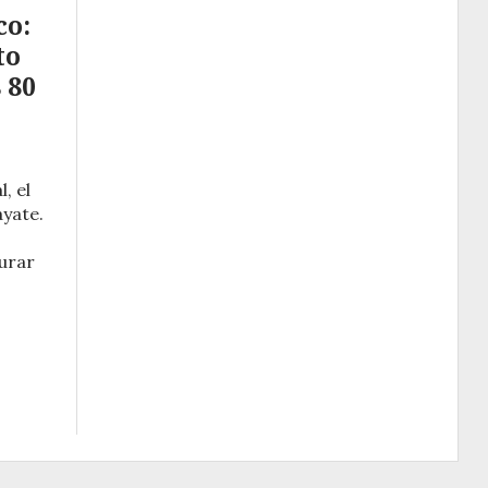
co:
to
 80
, el
ayate.
urar