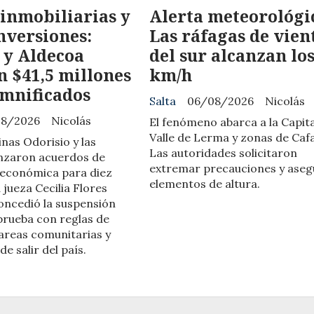
s inmobiliarias y
Alerta meteorológi
inversiones:
Las ráfagas de vien
 y Aldecoa
del sur alcanzan los
 $41,5 millones
km/h
amnificados
Salta
06/08/2026
Nicolás
08/2026
Nicolás
El fenómeno abarca a la Capital
Valle de Lerma y zonas de Caf
linas Odorisio y las
Las autoridades solicitaron
anzaron acuerdos de
extremar precauciones y aseg
 económica para diez
elementos de altura.
 jueza Cecilia Flores
ncedió la suspensión
 prueba con reglas de
areas comunitarias y
de salir del país.