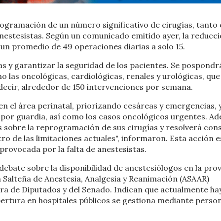
rogramación de un número significativo de cirugías, tanto
anestesistas. Según un comunicado emitido ayer, la reducc
 un promedio de 49 operaciones diarias a solo 15.
as y garantizar la seguridad de los pacientes. Se pospondr
o las oncológicas, cardiológicas, renales y urológicas, que
decir, alrededor de 150 intervenciones por semana.
 en el área perinatal, priorizando cesáreas y emergencias, 
 por guardia, así como los casos oncológicos urgentes. A
s sobre la reprogramación de sus cirugías y resolverá cons
ro de las limitaciones actuales", informaron. Esta acción e
 provocada por la falta de anestesistas.
ebate sobre la disponibilidad de anestesiólogos en la prov
 Salteña de Anestesia, Analgesia y Reanimación (ASAAR)
ra de Diputados y del Senado. Indican que actualmente ha
obertura en hospitales públicos se gestiona mediante perso