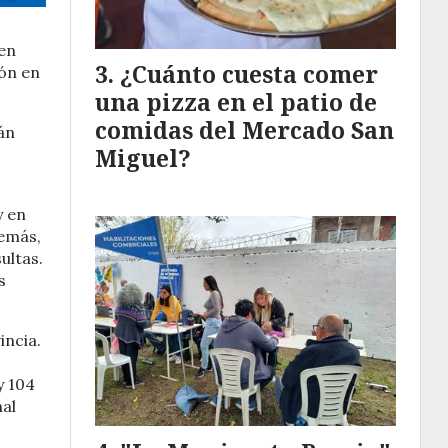
 en
¿Cuánto cuesta comer
ión en
una pizza en el patio de
comidas del Mercado San
án
Miguel?
y en
demás,
ultas.
s
incia.
y 104
nal