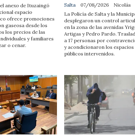
Salta
07/08/2026
Nicolás
el anexo de Ituzaingó
icional espacio
La Policía de Salta y la Munici
co ofrece promociones
desplegaron un control articu
on gaseosa desde los
en la zona de las avenidas Yri
s los precios de las
Artigas y Pedro Pardo. Trasla
ndividuales y familiares
a 17 personas por contravenc
ar o cenar.
y acondicionaron los espacios
públicos intervenidos.